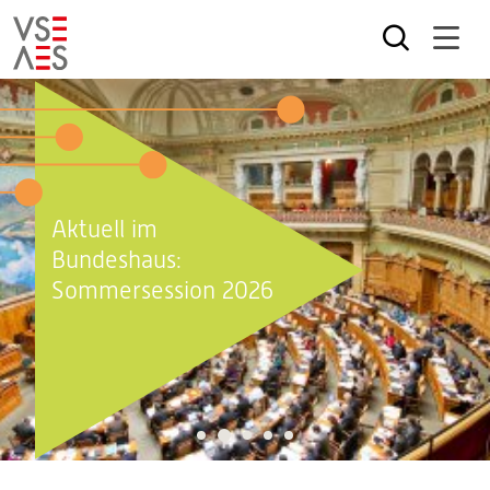
Direkt
zum
Inhalt
Aktuell im
Bundeshaus:
Sommersession 2026
2
1
3
4
5