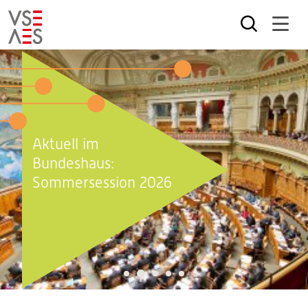
Direkt
zum
Inhalt
Aktuell im
Bundeshaus:
Sommersession 2026
2
1
3
4
5