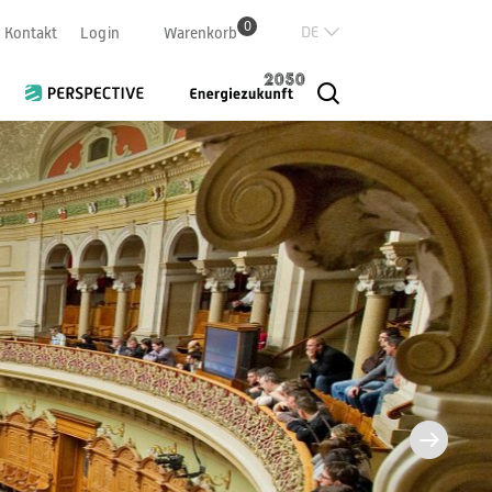
0
Deutsch
Kontakt
Login
Warenkorb
Französisch
Italian