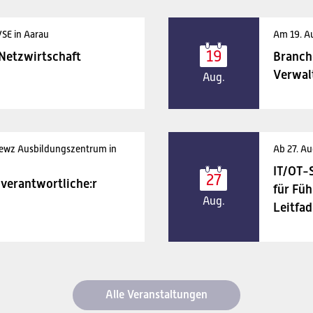
VSE in Aarau
Am 19. A
19
 Netzwirtschaft
Branch
Verwal
Aug.
 ewz Ausbildungszentrum in
Ab 27. Au
IT/OT-
27
verantwortliche:r
für Füh
Aug.
Leitfad
Alle Veranstaltungen