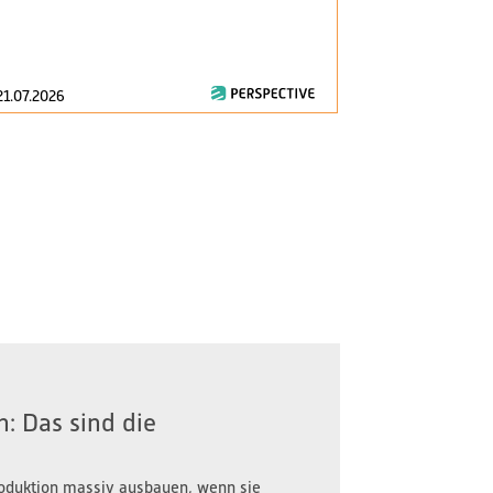
am 1. Januar 2
zentrale Fragen
21.07.2026
16.07.2026
: Das sind die
oduktion massiv ausbauen, wenn sie