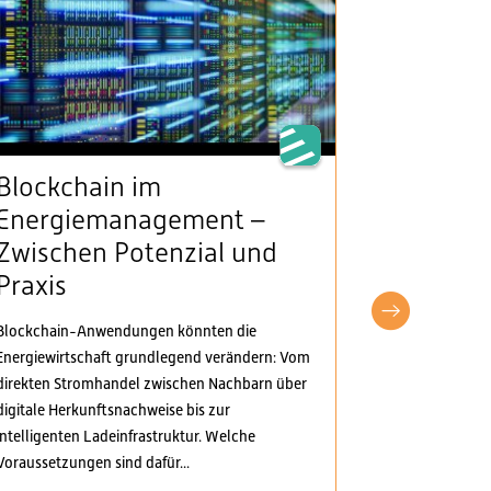
Blockchain im
VSE beg
Energiemanagement –
Klarheit
Zwischen Potenzial und
Stromv
Praxis
fordert
pragma
Blockchain-Anwendungen könnten die
Anpass
Energiewirtschaft grundlegend verändern: Vom
direkten Stromhandel zwischen Nachbarn über
Der Verband S
digitale Herkunftsnachweise bis zur
Elektrizitäts
intelligenten Ladeinfrastruktur. Welche
Verordnungspa
Voraussetzungen sind dafür...
genommen. Di