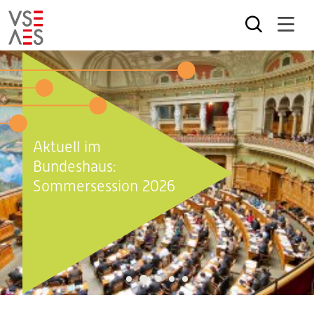
Direkt
zum
Inhalt
Aktuell im
Bundeshaus:
Sommersession 2026
2
1
3
4
5