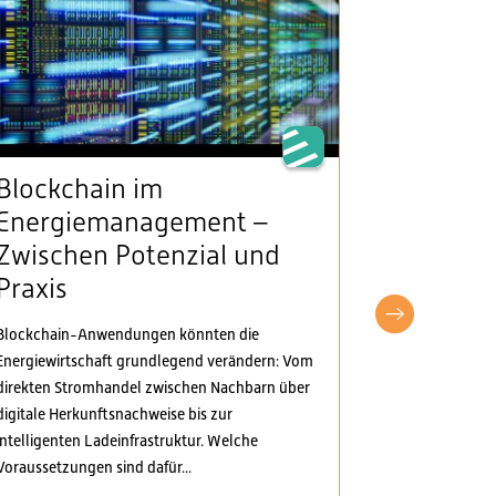
Blockchain im
VSE beg
Energiemanagement –
Klarheit
Zwischen Potenzial und
Stromv
Praxis
fordert
pragma
Blockchain-Anwendungen könnten die
Anpass
Energiewirtschaft grundlegend verändern: Vom
direkten Stromhandel zwischen Nachbarn über
Der Verband S
digitale Herkunftsnachweise bis zur
Elektrizitäts
intelligenten Ladeinfrastruktur. Welche
Verordnungspa
Voraussetzungen sind dafür...
genommen. Di