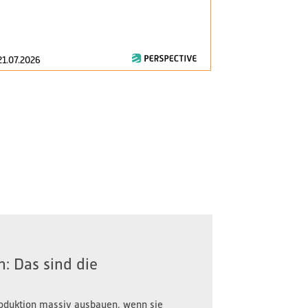
am 1. Januar 2
zentrale Fragen
21.07.2026
16.07.2026
: Das sind die
oduktion massiv ausbauen, wenn sie