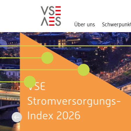
Über uns
Schwerpunk
Direkt
zum
Inhalt
Aktuell im
Bundeshaus:
Sommersession 2