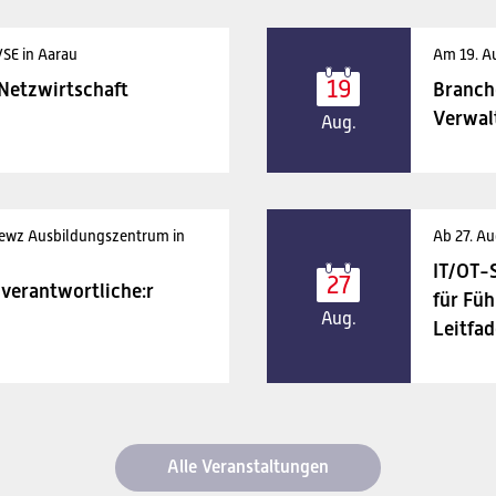
VSE in Aarau
Am 19. A
19
 Netzwirtschaft
Branch
Verwal
Aug.
 ewz Ausbildungszentrum in
Ab 27. Au
IT/OT-
27
verantwortliche:r
für Füh
Aug.
Leitfad
Alle Veranstaltungen