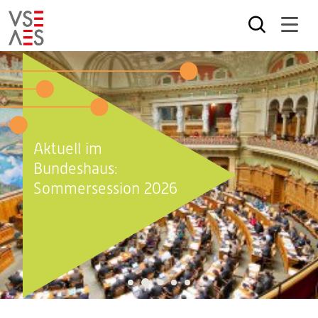
Direkt
zum
Inhalt
Aktuell im
Bundeshaus:
Sommersession 2026
2
1
3
4
5