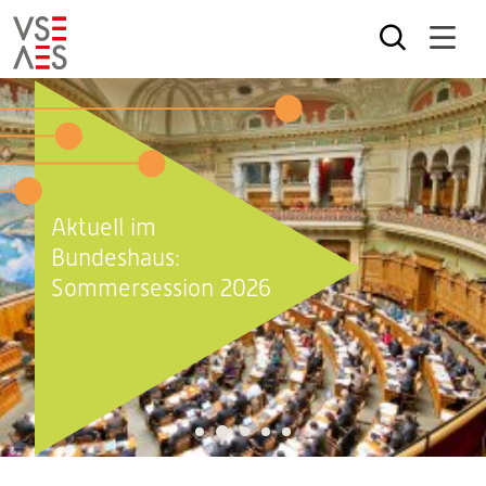
Direkt
zum
Inhalt
Aktuell im
Bundeshaus:
Sommersession 2026
2
1
3
4
5