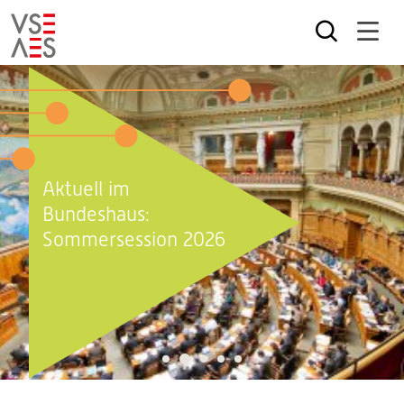
Direkt
zum
Inhalt
Aktuell im
Bundeshaus:
Sommersession 2026
2
1
3
4
5