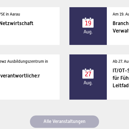
VSE in Aarau
Am 19. A
19
 Netzwirtschaft
Branch
Verwal
Aug.
 ewz Ausbildungszentrum in
Ab 27. Au
IT/OT-
27
verantwortliche:r
für Füh
Aug.
Leitfad
Alle Veranstaltungen