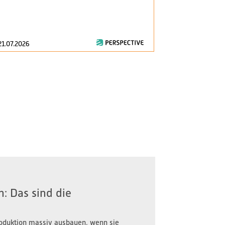
am 1. Januar 2
zentrale Fragen
21.07.2026
16.07.2026
: Das sind die
oduktion massiv ausbauen, wenn sie