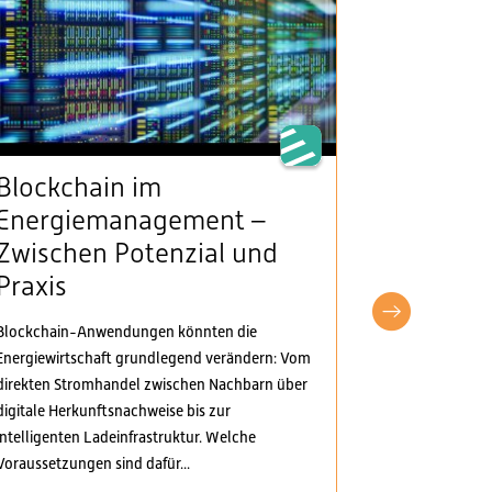
Blockchain im
VSE beg
Energiemanagement –
Klarheit
Zwischen Potenzial und
Stromv
Praxis
fordert
pragma
Blockchain-Anwendungen könnten die
Anpass
Energiewirtschaft grundlegend verändern: Vom
direkten Stromhandel zwischen Nachbarn über
Der Verband S
digitale Herkunftsnachweise bis zur
Elektrizitäts
intelligenten Ladeinfrastruktur. Welche
Verordnungspa
Voraussetzungen sind dafür...
genommen. Di