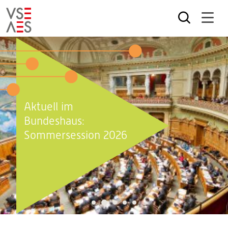
Direkt
zum
Inhalt
Aktuell im
Bundeshaus:
Sommersession 2026
2
1
3
4
5