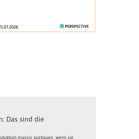
am 1. Januar 2
zentrale Fragen
21.07.2026
16.07.2026
: Das sind die
oduktion massiv ausbauen, wenn sie