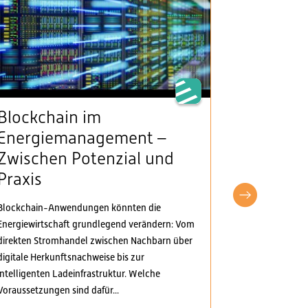
Blockchain im
VSE beg
Energiemanagement –
Klarheit
Zwischen Potenzial und
Stromv
Praxis
fordert
pragma
Blockchain-Anwendungen könnten die
Anpass
Energiewirtschaft grundlegend verändern: Vom
direkten Stromhandel zwischen Nachbarn über
Der Verband S
digitale Herkunftsnachweise bis zur
Elektrizitäts
intelligenten Ladeinfrastruktur. Welche
Verordnungspa
Voraussetzungen sind dafür...
genommen. Di