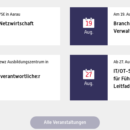
VSE in Aarau
Am 19. A
19
 Netzwirtschaft
Branch
Verwal
Aug.
 ewz Ausbildungszentrum in
Ab 27. Au
IT/OT-
27
verantwortliche:r
für Füh
Aug.
Leitfad
Alle Veranstaltungen