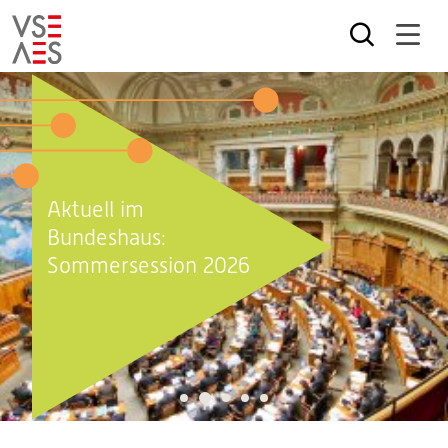
Direkt
zum
Inhalt
Aktuell im
Bundeshaus:
Sommersession 2026
2
1
3
4
5