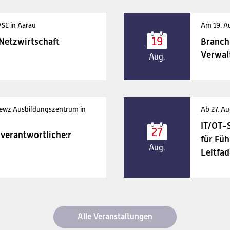
VSE in Aarau
Am 19. A
19
 Netzwirtschaft
Branch
Verwal
Aug.
 ewz Ausbildungszentrum in
Ab 27. Au
IT/OT-
27
verantwortliche:r
für Füh
Aug.
Leitfad
Alle Veranstaltungen