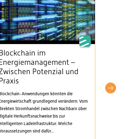
Blockchain im
VSE beg
Energiemanagement –
Klarheit
Zwischen Potenzial und
Stromv
Praxis
fordert
pragma
Blockchain-Anwendungen könnten die
Anpass
Energiewirtschaft grundlegend verändern: Vom
direkten Stromhandel zwischen Nachbarn über
Der Verband S
digitale Herkunftsnachweise bis zur
Elektrizitäts
intelligenten Ladeinfrastruktur. Welche
Verordnungspa
Voraussetzungen sind dafür...
genommen. Di