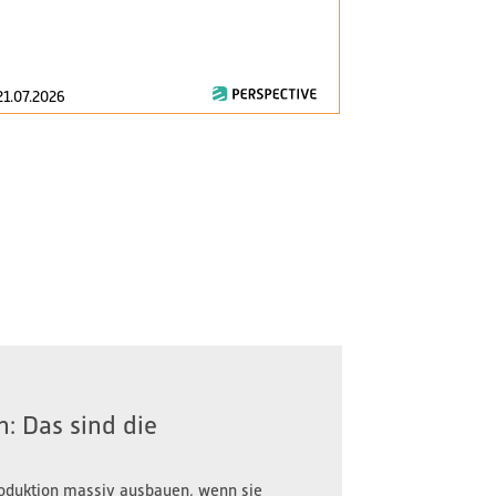
am 1. Januar 2
zentrale Fragen
21.07.2026
16.07.2026
: Das sind die
oduktion massiv ausbauen, wenn sie