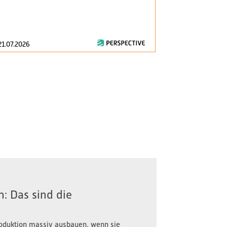
am 1. Januar 2
zentrale Fragen
21.07.2026
16.07.2026
: Das sind die
oduktion massiv ausbauen, wenn sie