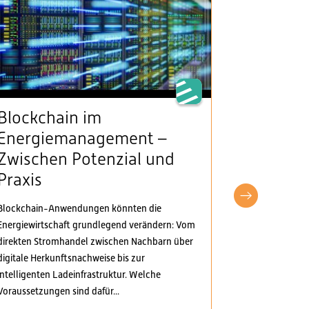
Blockchain im
VSE beg
Energiemanagement –
Klarheit
Zwischen Potenzial und
Stromv
Praxis
fordert
pragma
Blockchain-Anwendungen könnten die
Anpass
Energiewirtschaft grundlegend verändern: Vom
direkten Stromhandel zwischen Nachbarn über
Der Verband S
digitale Herkunftsnachweise bis zur
Elektrizitäts
intelligenten Ladeinfrastruktur. Welche
Verordnungspa
Voraussetzungen sind dafür...
genommen. Di