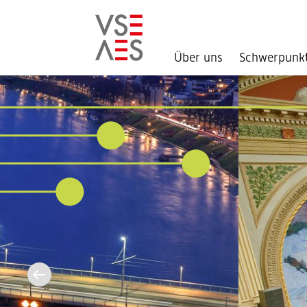
Über uns
Schwerpunk
Direkt
zum
Inhalt
Aktuell im
Bundeshaus:
Sommersession 2