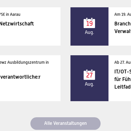
VSE in Aarau
Am 19. A
19
 Netzwirtschaft
Branch
Verwal
Aug.
 ewz Ausbildungszentrum in
Ab 27. Au
IT/OT-
27
verantwortliche:r
für Füh
Aug.
Leitfad
Alle Veranstaltungen