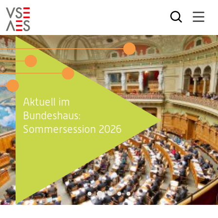
Direkt
zum
Inhalt
Aktuell im
Bundeshaus:
Sommersession 2026
2
1
3
4
5