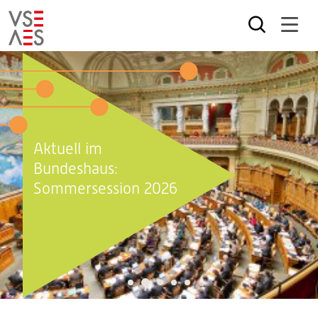
Direkt
zum
Inhalt
Aktuell im
Bundeshaus:
Sommersession 2026
2
1
3
4
5