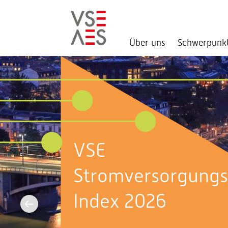
Über uns
Schwerpunk
Direkt
zum
Inhalt
Aktuell im
Bundeshaus:
Sommersession 2