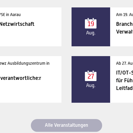
VSE in Aarau
Am 19. A
19
 Netzwirtschaft
Branch
Verwal
Aug.
 ewz Ausbildungszentrum in
Ab 27. Au
IT/OT-
27
verantwortliche:r
für Füh
Aug.
Leitfad
Alle Veranstaltungen