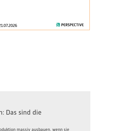
am 1. Januar 2
zentrale Fragen
21.07.2026
16.07.2026
: Das sind die
oduktion massiv ausbauen, wenn sie