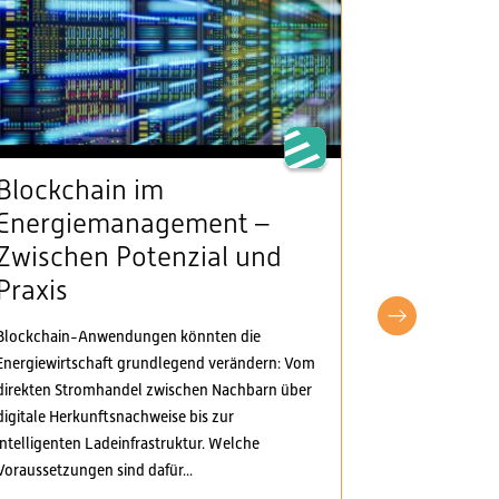
Blockchain im
VSE beg
Energiemanagement –
Klarheit
Zwischen Potenzial und
Stromv
Praxis
fordert
pragma
Blockchain-Anwendungen könnten die
Anpass
Energiewirtschaft grundlegend verändern: Vom
direkten Stromhandel zwischen Nachbarn über
Der Verband S
digitale Herkunftsnachweise bis zur
Elektrizitäts
intelligenten Ladeinfrastruktur. Welche
Verordnungspa
Voraussetzungen sind dafür...
genommen. Di