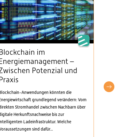
Blockchain im
VSE beg
Energiemanagement –
Klarheit
Zwischen Potenzial und
Stromv
Praxis
fordert
pragma
Blockchain-Anwendungen könnten die
Anpass
Energiewirtschaft grundlegend verändern: Vom
direkten Stromhandel zwischen Nachbarn über
Der Verband S
digitale Herkunftsnachweise bis zur
Elektrizitäts
intelligenten Ladeinfrastruktur. Welche
Verordnungspa
Voraussetzungen sind dafür...
genommen. Di