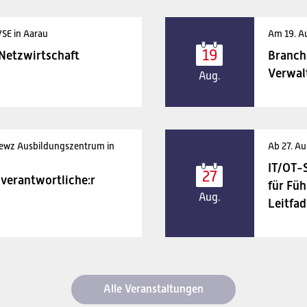
VSE in Aarau
Am 19. A
19
 Netzwirtschaft
Branch
Verwal
Aug.
 ewz Ausbildungszentrum in
Ab 27. Au
IT/OT-
27
verantwortliche:r
für Füh
Aug.
Leitfad
Alle Veranstaltungen