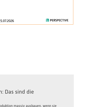
am 1. Januar 2
zentrale Fragen
21.07.2026
16.07.2026
: Das sind die
oduktion massiv ausbauen, wenn sie