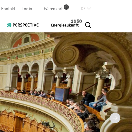
0
Deutsch
Kontakt
Login
Warenkorb
Französisch
Italian