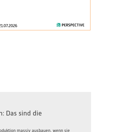
am 1. Januar 2
zentrale Fragen
21.07.2026
16.07.2026
: Das sind die
oduktion massiv ausbauen, wenn sie