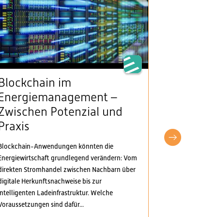
Blockchain im
VSE beg
Energiemanagement –
Klarheit
Zwischen Potenzial und
Stromv
Praxis
fordert
pragma
Blockchain-Anwendungen könnten die
Anpass
Energiewirtschaft grundlegend verändern: Vom
direkten Stromhandel zwischen Nachbarn über
Der Verband S
digitale Herkunftsnachweise bis zur
Elektrizitäts
intelligenten Ladeinfrastruktur. Welche
Verordnungspa
Voraussetzungen sind dafür...
genommen. Di