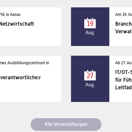
VSE in Aarau
Am 19. A
19
 Netzwirtschaft
Branch
Verwal
Aug.
 ewz Ausbildungszentrum in
Ab 27. Au
IT/OT-
27
verantwortliche:r
für Füh
Aug.
Leitfad
Alle Veranstaltungen