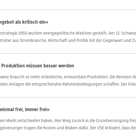
ebot als kritisch ein»
trategie 2050 wurden energiepolitische Weichen gestellt. Am 13. Schwei
treter aus Strombranche, Wirtschaft und Politik mit der Gegenwart und Zu
e Produktion müssen besser werden
hweiz braucht es mehr inländische, erneuerbare Produktion. Die Revision d
den Anlagen die entsprechenden Rahmenbedingungen schaffen. Der Fokus 
inmal frei, immer frei»
ien Markt entschieden haben, den Weg zurück in die Grundversorgung frei, 
versorger tragen die Kosten und Risiken dafür. Der VSE kritisiert, dass der