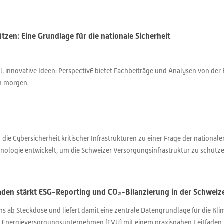
tzen: Eine Grundlage für die nationale Sicherheit
 innovative Ideen: PerspectivE bietet Fachbeiträge und Analysen von der 
on morgen.
Cybersicherheit kritischer Infrastrukturen zu einer Frage der nationalen 
nologie entwickelt, um die Schweizer Versorgungsinfrastruktur zu schütze
faden stärkt ESG-Reporting und CO₂-Bilanzierung in der Schweiz
 ab Steckdose und liefert damit eine zentrale Datengrundlage für die Kl
e Energieversorgungsunternehmen (EVU) mit einem praxisnahen Leitfaden z