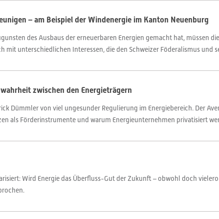
eunigen – am Beispiel der Windenergie im Kanton Neuenburg
ugunsten des Ausbaus der erneuerbaren Energien gemacht hat, müssen die
h mit unterschiedlichen Interessen, die den Schweizer Föderalismus und sein
nwahrheit zwischen den Energieträgern
ck Dümmler von viel ungesunder Regulierung im Energiebereich. Der Aveni
etzen als Förderinstrumente und warum Energieunternehmen privatisiert wer
larisiert: Wird Energie das Überfluss-Gut der Zukunft – obwohl doch vieler
prochen.