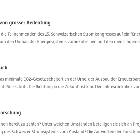
e von grosser Bedeutung
ie Teilnehmenden des 15. Schweizerischen Stromkongresses auf ein "Energ
um den Umbau des Energiesystems voranzutreiben und den menschgemac
rück
das minimale CO2-Gesetz scheitert an der Urne, der Ausbau der Erneuerba
t Rückschritt. Die Richtung in die Zukunft ist klar. Der Jahresrückblick von
eforschung
en bereit zu zahlen? Unter welchen Umständen beteiligen sie sich an Proje
ung des Schweizer Stromsystems vom Ausland? Die Antworten der Forschun