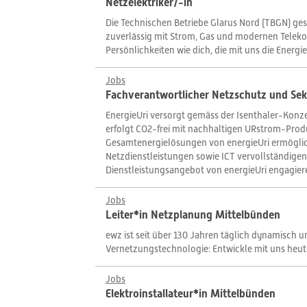
Netzelektriker/-in
Die Technischen Betriebe Glarus Nord (TBGN) ges
zuverlässig mit Strom, Gas und modernen Teleko
Persönlichkeiten wie dich, die mit uns die Energi
Jobs
Fachverantwortlicher Netzschutz und Se
EnergieUri versorgt gemäss der Isenthaler-Konze
erfolgt CO2-frei mit nachhaltigen URstrom-Prod
Gesamtenergielösungen von energieUri ermöglic
Netzdienstleistungen sowie ICT vervollständigen 
Dienstleistungsangebot von energieUri engagier
Jobs
Leiter*in Netzplanung Mittelbünden
ewz ist seit über 130 Jahren täglich dynamisch 
Vernetzungstechnologie: Entwickle mit uns heute
Jobs
Elektroinstallateur*in Mittelbünden