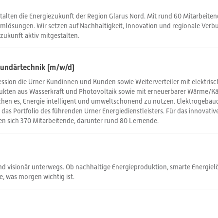
talten die Energiezukunft der Region Glarus Nord. Mit rund 60 Mitarbeit
mlösungen. Wir setzen auf Nachhaltigkeit, Innovation und regionale Verb
ezukunft aktiv mitgestalten.
kundärtechnik (m/w/d)
ssion die Urner Kundinnen und Kunden sowie Weiterverteiler mit elektrisc
ukten aus Wasserkraft und Photovoltaik sowie mit erneuerbarer Wärme/Kält
hen es, Energie intelligent und umweltschonend zu nutzen. Elektrogebäu
das Portfolio des führenden Urner Energiedienstleisters. Für das innovati
en sich 370 Mitarbeitende, darunter rund 80 Lernende.
und visionär unterwegs. Ob nachhaltige Energieproduktion, smarte Energie
, was morgen wichtig ist.