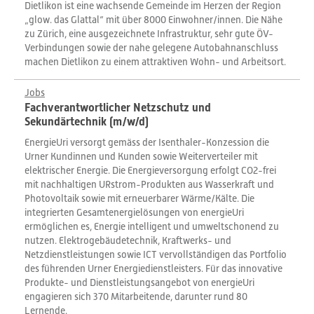
Dietlikon ist eine wachsende Gemeinde im Herzen der Region
„glow. das Glattal“ mit über 8000 Einwohner/innen. Die Nähe
zu Zürich, eine ausgezeichnete Infrastruktur, sehr gute ÖV-
Verbindungen sowie der nahe gelegene Autobahnanschluss
machen Dietlikon zu einem attraktiven Wohn- und Arbeitsort.
Jobs
Fachverantwortlicher Netzschutz und
Sekundärtechnik (m/w/d)
EnergieUri versorgt gemäss der Isenthaler-Konzession die
Urner Kundinnen und Kunden sowie Weiterverteiler mit
elektrischer Energie. Die Energieversorgung erfolgt CO2-frei
mit nachhaltigen URstrom-Produkten aus Wasserkraft und
Photovoltaik sowie mit erneuerbarer Wärme/Kälte. Die
integrierten Gesamtenergielösungen von energieUri
ermöglichen es, Energie intelligent und umweltschonend zu
nutzen. Elektrogebäudetechnik, Kraftwerks- und
Netzdienstleistungen sowie ICT vervollständigen das Portfolio
des führenden Urner Energiedienstleisters. Für das innovative
Produkte- und Dienstleistungsangebot von energieUri
engagieren sich 370 Mitarbeitende, darunter rund 80
Lernende.