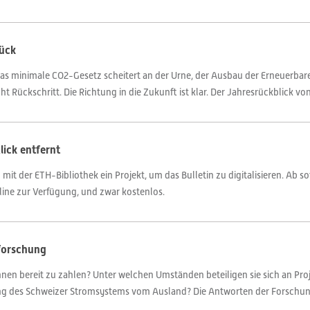
rück
das minimale CO2-Gesetz scheitert an der Urne, der Ausbau der Erneuerba
t Rückschritt. Die Richtung in die Zukunft ist klar. Der Jahresrückblick von
lick entfernt
t der ETH-Bibliothek ein Projekt, um das Bulletin zu digitalisieren. Ab sof
line zur Verfügung, und zwar kostenlos.
eforschung
en bereit zu zahlen? Unter welchen Umständen beteiligen sie sich an Proje
ung des Schweizer Stromsystems vom Ausland? Die Antworten der Forschun