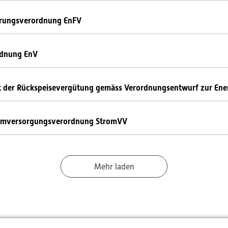
erungsverordnung EnFV
rdnung EnV
t der Rückspeisevergütung gemäss Verordnungsentwurf zur Ener
romversorgungsverordnung StromVV
Mehr laden