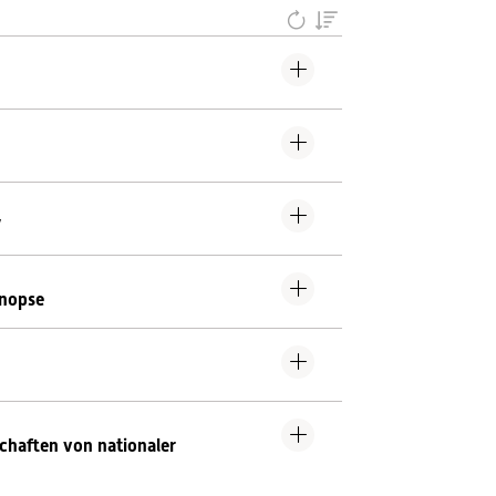
V
ynopse
chaften von nationaler