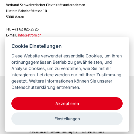
Verband Schweizerischer Elektrizitätsunternehmen
Hintere Bahnhofstrasse 10
5000 Aarau
Tel. +41 62 825 25 25
E-mail:
info@strom.ch
Cookie Einstellungen
Diese Website verwendet essentielle Cookies, um ihren
Newsletter abonnieren
ordnungsgemässen Betrieb zu gewährleisten, und
Analyse Cookies, um zu verstehen, wie Sie mit ihr
interagieren. Letztere werden nur mit Ihrer Zustimmung
gesetzt. Weitere Informationen können Sie unserer
Datenschutzerklärung
entnehmen.
Bleiben Sie informiert
Akzeptieren
Einstellungen
© 2026 VSE
Rechtliche Bestimmungen
Datenschutz