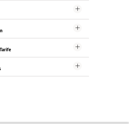
En
Tarife
s