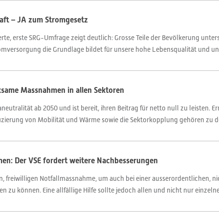
aft – JA zum Stromgesetz
erte, erste SRG-Umfrage zeigt deutlich: Grosse Teile der Bevölkerung unter
omversorgung die Grundlage bildet für unsere hohe Lebensqualität und un
rksame Massnahmen in allen Sektoren
utralität ab 2050 und ist bereit, ihren Beitrag für netto null zu leisten. E
rifizierung von Mobilität und Wärme sowie die Sektorkopplung gehören zu d
men: Der VSE fordert weitere Nachbesserungen
n, freiwilligen Notfallmassnahme, um auch bei einer ausserordentlichen, n
n zu können. Eine allfällige Hilfe sollte jedoch allen und nicht nur einzel