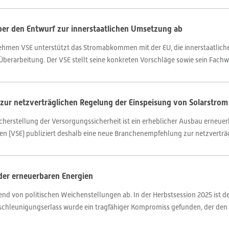
er den Entwurf zur innerstaatlichen Umsetzung ab
rnehmen VSE unterstützt das Stromabkommen mit der EU, die innerstaatl
berarbeitung. Der VSE stellt seine konkreten Vorschläge sowie sein Fachwi
zur netzverträglichen Regelung der Einspeisung von Solarstrom
herstellung der Versorgungssicherheit ist ein erheblicher Ausbau erneuerb
en (VSE) publiziert deshalb eine neue Branchenempfehlung zur netzverträg
der erneuerbaren Energien
end von politischen Weichenstellungen ab. In der Herbstsession 2025 ist 
hleunigungserlass wurde ein tragfähiger Kompromiss gefunden, der den A