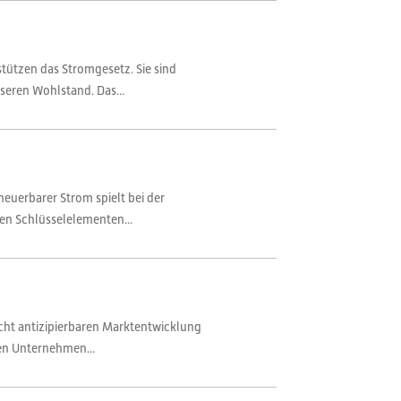
stützen das Stromgesetz. Sie sind
seren Wohlstand. Das...
rneuerbarer Strom spielt bei der
en Schlüsselelementen...
icht antizipierbaren Marktentwicklung
nen Unternehmen...