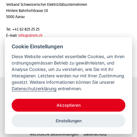
Verband Schweizerischer Elektrizitätsunternehmen
Hintere Bahnhofstrasse 10
5000 Aarau
Tel. +41 62 825 25 25
E-mail:
info@strom.ch
Cookie Einstellungen
Diese Website verwendet essentielle Cookies, um ihren
Newsletter abonnieren
ordnungsgemässen Betrieb zu gewährleisten, und
Analyse Cookies, um zu verstehen, wie Sie mit ihr
interagieren. Letztere werden nur mit Ihrer Zustimmung
gesetzt. Weitere Informationen können Sie unserer
Datenschutzerklärung
entnehmen.
Bleiben Sie informiert
Akzeptieren
Einstellungen
© 2026 VSE
Rechtliche Bestimmungen
Datenschutz