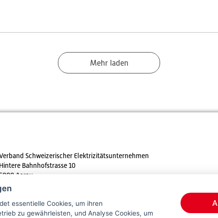
Mehr laden
Verband Schweizerischer Elektrizitätsunternehmen
Hintere Bahnhofstrasse 10
5000 Aarau
gen
Tel. +41 62 825 25 25
A
et essentielle Cookies, um ihren
E-mail:
info@strom.ch
rieb zu gewährleisten, und Analyse Cookies, um