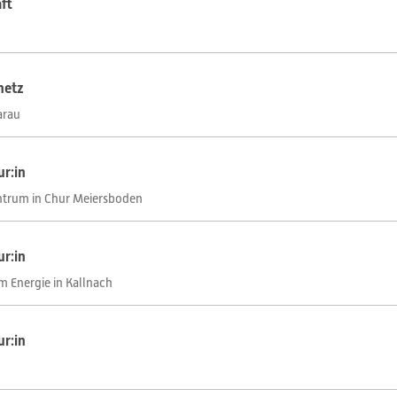
ft
lnetz
arau
ur:in
ntrum in Chur Meiersboden
ur:in
 Energie in Kallnach
ur:in