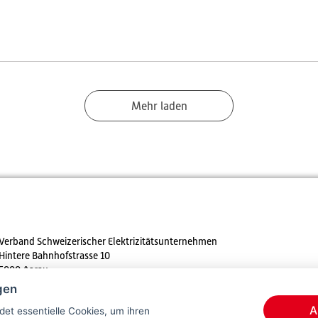
Mehr laden
Verband Schweizerischer Elektrizitätsunternehmen
Hintere Bahnhofstrasse 10
5000 Aarau
gen
Tel. +41 62 825 25 25
A
et essentielle Cookies, um ihren
E-mail:
info@strom.ch