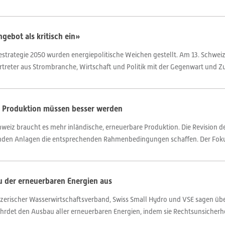
ebot als kritisch ein»
trategie 2050 wurden energiepolitische Weichen gestellt. Am 13. Schwei
treter aus Strombranche, Wirtschaft und Politik mit der Gegenwart und Zu
e Produktion müssen besser werden
hweiz braucht es mehr inländische, erneuerbare Produktion. Die Revision d
den Anlagen die entsprechenden Rahmenbedingungen schaffen. Der Fokus 
au der erneuerbaren Energien aus
eizerischer Wasserwirtschaftsverband, Swiss Small Hydro und VSE sagen üb
fährdet den Ausbau aller erneuerbaren Energien, indem sie Rechtsunsicherheit