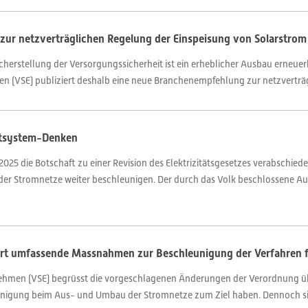
zur netzverträglichen Regelung der Einspeisung von Solarstrom
herstellung der Versorgungssicherheit ist ein erheblicher Ausbau erneuerb
en (VSE) publiziert deshalb eine neue Branchenempfehlung zur netzverträg
mtsystem-Denken
025 die Botschaft zu einer Revision des Elektrizitätsgesetzes verabschiedet.
der Stromnetze weiter beschleunigen. Der durch das Volk beschlossene A
ert umfassende Massnahmen zur Beschleunigung der Verfahren 
rnehmen (VSE) begrüsst die vorgeschlagenen Änderungen der Verordnung 
leunigung beim Aus- und Umbau der Stromnetze zum Ziel haben. Dennoch sie