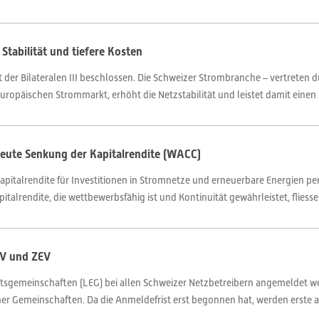
tabilität und tiefere Kosten
 der Bilateralen III beschlossen. Die Schweizer Strombranche – vertreten 
äischen Strommarkt, erhöht die Netzstabilität und leistet damit einen ze
neute Senkung der Kapitalrendite (WACC)
pitalrendite für Investitionen in Stromnetze und erneuerbare Energien pe
apitalrendite, die wettbewerbsfähig ist und Kontinuität gewährleistet, fliesse
EV und ZEV
tätsgemeinschaften (LEG) bei allen Schweizer Netzbetreibern angemeldet w
her Gemeinschaften. Da die Anmeldefrist erst begonnen hat, werden erste a