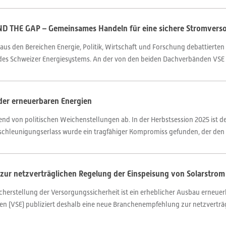
ND THE GAP – Gemeinsames Handeln für eine sichere Stromvers
 aus den Bereichen Energie, Politik, Wirtschaft und Forschung debattierte
es Schweizer Energiesystems. An der von den beiden Dachverbänden VSE un
der erneuerbaren Energien
end von politischen Weichenstellungen ab. In der Herbstsession 2025 ist 
hleunigungserlass wurde ein tragfähiger Kompromiss gefunden, der den A
zur netzverträglichen Regelung der Einspeisung von Solarstrom
herstellung der Versorgungssicherheit ist ein erheblicher Ausbau erneuerb
en (VSE) publiziert deshalb eine neue Branchenempfehlung zur netzverträg