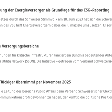
erung der Energieversorger als Grundlage für das ESG-Reporting
zes durch das Schweizer Stimmvolk am 18. Juni 2023 hat sich die Schweiz 
 des VSE hilft Energieversorgern dabei, die Klimaziele umzusetzen. Er sorgt
te Versorgungsbereiche
ngen für kritische Infrastrukturen lanciert ein Bündnis bedeutender Akt
Utility Network (SSUN). Die Initiative – getragen vom Verband Schweizerisc
n Flückiger übernimmt per November 2025
e Leitung des Bereichs Public Affairs beim Verband Schweizerischer Elekt
Kommunikationsprofi gewonnen zu haben, der künftig die politische Positio