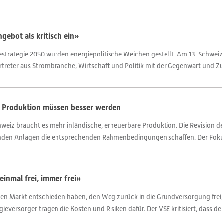
ebot als kritisch ein»
trategie 2050 wurden energiepolitische Weichen gestellt. Am 13. Schwei
treter aus Strombranche, Wirtschaft und Politik mit der Gegenwart und Zu
e Produktion müssen besser werden
hweiz braucht es mehr inländische, erneuerbare Produktion. Die Revision d
den Anlagen die entsprechenden Rahmenbedingungen schaffen. Der Fokus 
inmal frei, immer frei»
ien Markt entschieden haben, den Weg zurück in die Grundversorgung frei, 
versorger tragen die Kosten und Risiken dafür. Der VSE kritisiert, dass der