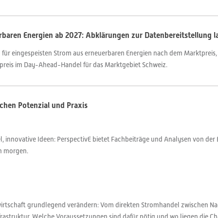
aren Energien ab 2027: Abklärungen zur Datenbereitstellung l
g für eingespeisten Strom aus erneuerbaren Energien nach dem Marktpreis,
preis im Day-Ahead-Handel für das Marktgebiet Schweiz.
hen Potenzial und Praxis
 innovative Ideen: PerspectivE bietet Fachbeiträge und Analysen von der 
on morgen.
rtschaft grundlegend verändern: Vom direkten Stromhandel zwischen Nac
nfrastruktur. Welche Voraussetzungen sind dafür nötig und wo liegen die 