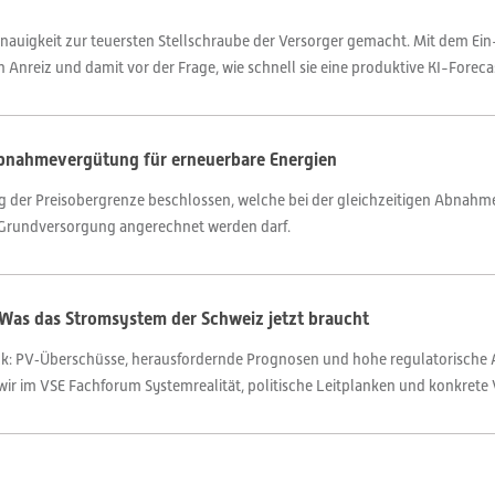
auigkeit zur teuersten Stellschraube der Versorger gemacht. Mit dem Ei
 Anreiz und damit vor der Frage, wie schnell sie eine produktive KI-Foreca
Abnahmevergütung für erneuerbare Energien
 der Preisobergrenze beschlossen, welche bei der gleichzeitigen Abnahme
 Grundversorgung angerechnet werden darf.
Was das Stromsystem der Schweiz jetzt braucht
ck: PV‑Überschüsse, herausfordernde Prognosen und hohe regulatorische 
 wir im VSE Fachforum Systemrealität, politische Leitplanken und konkrete 