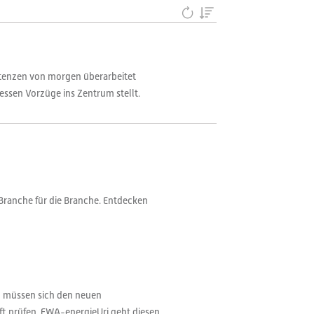
petenzen von morgen überarbeitet
sen Vorzüge ins Zentrum stellt.
Branche für die Branche. Entdecken
en müssen sich den neuen
t prüfen. EWA-energieUri geht diesen