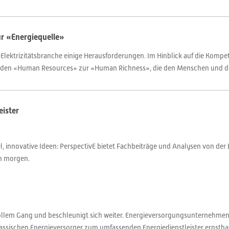
r «Energiequelle»
er Elektrizitätsbranche einige Herausforderungen. Im Hinblick auf die Kom
 den «Human Resources» zur «Human Richness», die den Menschen und des
eister
 innovative Ideen: PerspectivE bietet Fachbeiträge und Analysen von der 
on morgen.
n vollem Gang und beschleunigt sich weiter. Energieversorgungsunternehm
ssischen Energieversorger zum umfassenden Energiedienstleister ernsthaf