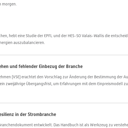
on morgen.
chen, hebt eine Studie der EPFL und der HES-SO Valais-Wallis die entschei
Energien auszubalancieren.
gehen und fehlender Einbezug der Branche
rnehmen (VSE) erachtet den Vorschlag zur Änderung der Bestimmung der A
t ein zweijährige Übergangsfrist, um Erfahrungen mit dem Einpreismodell z
esilienz in der Strombranche
s Branchendokument entwickelt. Das Handbuch ist als Werkzeug zu versteh