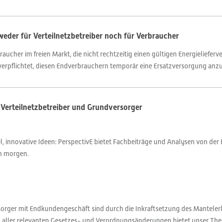
eder für Verteilnetzbetreiber noch für Verbraucher
ucher im freien Markt, die nicht rechtzeitig einen gültigen Energielieferve
l verpflichtet, diesen Endverbrauchern temporär eine Ersatzversorgung anzub
 Verteilnetzbetreiber und Grundversorger
 innovative Ideen: PerspectivE bietet Fachbeiträge und Analysen von der 
on morgen.
orger mit Endkundengeschäft sind durch die Inkraftsetzung des Mantelerla
ng aller relevanten Gesetzes- und Verordnungsänderungen bietet unser The