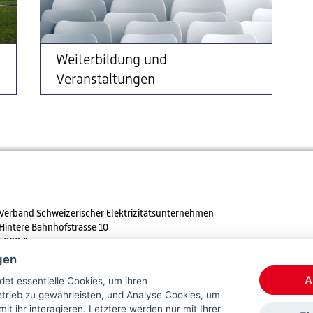
Weiterbildung und
Veranstaltungen
Verband Schweizerischer Elektrizitätsunternehmen
Hintere Bahnhofstrasse 10
5000 Aarau
gen
Tel. +41 62 825 25 25
A
et essentielle Cookies, um ihren
E-mail:
info@strom.ch
rieb zu gewährleisten, und Analyse Cookies, um
mit ihr interagieren. Letztere werden nur mit Ihrer