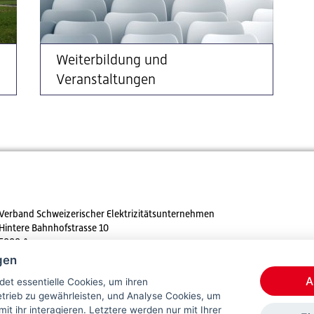
Weiterbildung und
Veranstaltungen
Verband Schweizerischer Elektrizitätsunternehmen
Hintere Bahnhofstrasse 10
5000 Aarau
gen
Tel. +41 62 825 25 25
A
et essentielle Cookies, um ihren
E-mail:
info@strom.ch
rieb zu gewährleisten, und Analyse Cookies, um
mit ihr interagieren. Letztere werden nur mit Ihrer